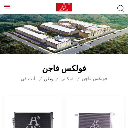
فولكس فاجن
فولكس فاجن
/
المكثف
/
وطن
/
أنت في :