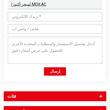
لمبخر أكيورا MDX AC
إرسال
فئات