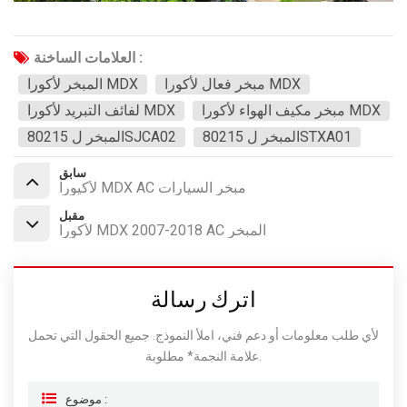
العلامات الساخنة :
مبخر فعال لأكورا MDX
المبخر لأكورا MDX
مبخر مكيف الهواء لأكورا MDX
لفائف التبريد لأكورا MDX
المبخر ل 80215STXA01
المبخر ل 80215SJCA02
سابق
لأكيورا MDX AC مبخر السيارات
مقبل
لأكورا MDX 2007-2018 AC المبخر
اترك رسالة
لأي طلب معلومات أو دعم فني، املأ النموذج. جميع الحقول التي تحمل
علامة النجمة* مطلوبة.
موضوع :