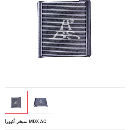
لمبخر أكيورا MDX AC