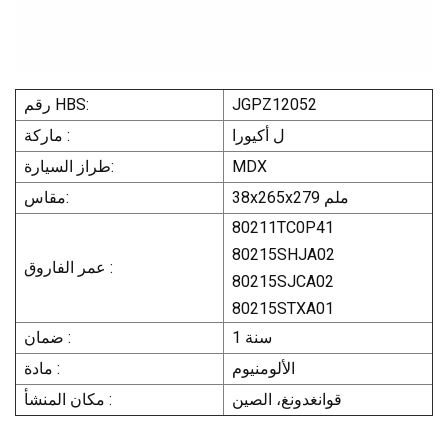
JGPZ12052
رقم HBS:
ل أكيورا
ماركة :
MDX
طراز السيارة:
38x265x279 ملم
مقاس:
80211TC0P41
80215SHJA02
عمر الفاروق :
80215SJCA02
80215STXA01
1 سنة
ضمان :
الألومنيوم
مادة :
قوانغدونغ، الصين
مكان المنشأ :