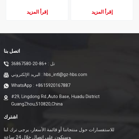
تكييف الهواء
إقرأ المزيد
إقرأ المزيد
اتصل بنا
تل :
+86-20-36867580
hbs_intl@gz-hbs.com
البريد الإلكتروني :
WhatsApp :
+8615920167887
#29, Lingdong Rd.,Auto Base, Huadu District
GuangZhou,510820,China
اشترك
للاستفسارات حول منتجاتنا أو قائمة الأسعار، يرجى ترك لنا
وسنكون على اتصال خلال 24 ساعة.