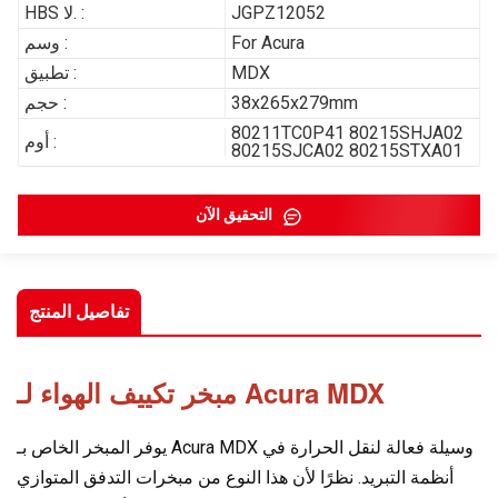
JGPZ12052
HBS لا. :
For Acura
وسم :
MDX
تطبيق :
38x265x279mm
حجم :
80211TC0P41 80215SHJA02
أوم :
80215SJCA02 80215STXA01
التحقيق الآن
تفاصيل المنتج
مبخر تكييف الهواء لـ Acura MDX
يوفر المبخر الخاص بـ Acura MDX وسيلة فعالة لنقل الحرارة في
أنظمة التبريد. نظرًا لأن هذا النوع من مبخرات التدفق المتوازي