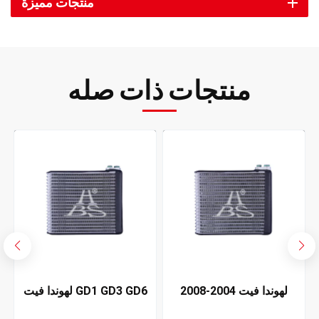
منتجات مميزة
منتجات ذات صله
لهوندا فيت 2004-2008
لهوندا فيت GD1 GD3 GD6
مبخر تكييف الهواء
GD8 2004-2008 مبخر