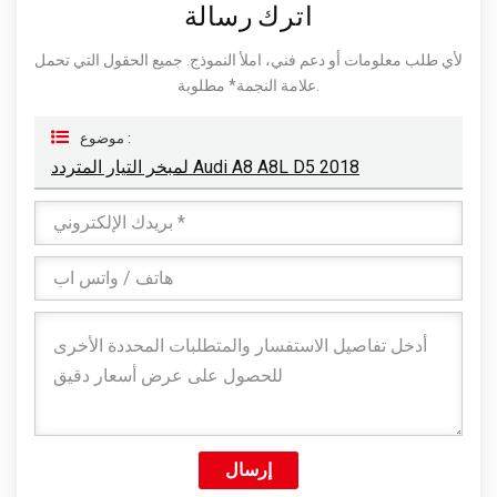
اترك رسالة
لأي طلب معلومات أو دعم فني، املأ النموذج. جميع الحقول التي تحمل
علامة النجمة* مطلوبة.
موضوع :
لمبخر التيار المتردد Audi A8 A8L D5 2018
إرسال