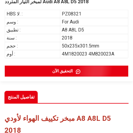
لمبخر التيار المتردد Audi A8 A8L D5 2018
PZ08321
HBS لا. :
For Audi
وسم :
A8 A8L D5
تطبيق :
2018
سنة :
50x235x301.5mm
حجم :
4M1820023 4M820023A
أوم :
التحقيق الآن
تفاصيل المنتج
مبخر تكييف الهواء لأودي A8 A8L D5
2018