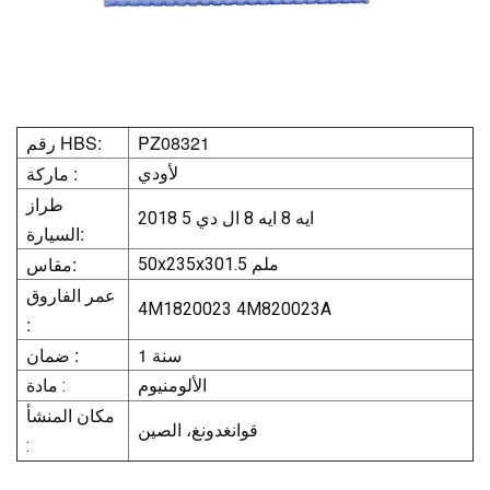
PZ08321
رقم HBS:
ماركة :
لأودي
طراز
ايه 8 ايه 8 ال دي 5 2018
السيارة:
مقاس:
50x235x301.5 ملم
عمر الفاروق
4M1820023 4M820023A
:
1 سنة
ضمان :
الألومنيوم
مادة :
مكان المنشأ
قوانغدونغ، الصين
: