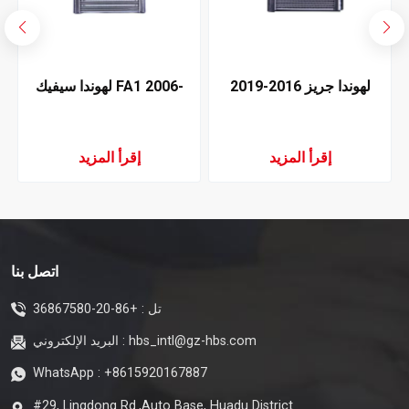
لهوندا جريز 2016-2019
لهوندا سيفيك FA1 2006-
مبخر تكييف الهواء
2011 مبخر تكييف الهواء
إقرأ المزيد
إقرأ المزيد
اتصل بنا
تل :
+86-20-36867580
hbs_intl@gz-hbs.com
البريد الإلكتروني :
WhatsApp :
+8615920167887
#29, Lingdong Rd.,Auto Base, Huadu District