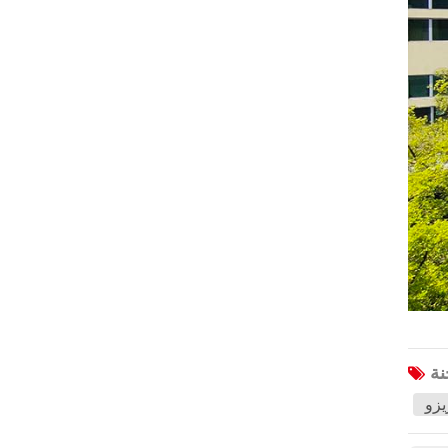
هافال
جاك
جيه إم سي
Sinotruk
XCMG
Aion
ولينغ
BAIC
Bestune
هونغتشي
Karry
لي
يزو
خطوة