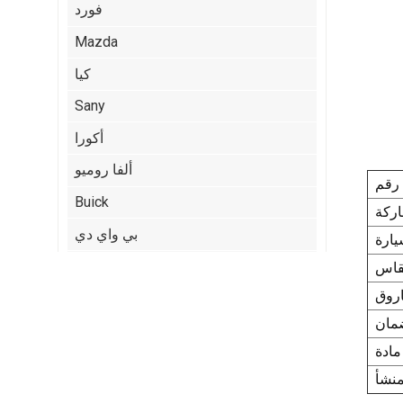
فورد
Mazda
كيا
Sany
أكورا
ألفا روميو
Buick
بي واي دي
كاديلاك
شيري
Citroen
:
ايسوزو
جيب