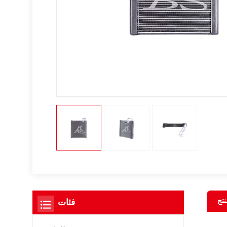
نتج
فئات