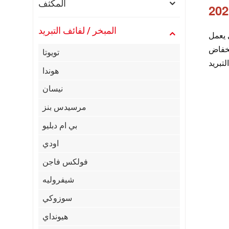
المكثف
المبخر / لفائف التبريد
ازي يعمل
نخفاض
تويوتا
هوندا
نيسان
مرسيدس بنز
بي ام دبليو
اودي
فولكس فاجن
شيفروليه
سوزوكي
هيونداي