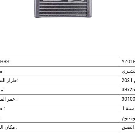
YZ01
رقم HBS:
شيري
ماركة :
طراز السيارة:
مقاس:
3010
عمر الفاروق :
1 سنة
ضمان :
لومنيوم
مادة 
 الصين
مكان المنشأ :