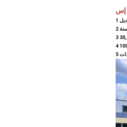
لكزس
 إس
مازيراتي
Zeekr
إم جي
سوبارو
تسلا
شانجان
Faw
Foton
ترامبشي
جيلي
جينبي