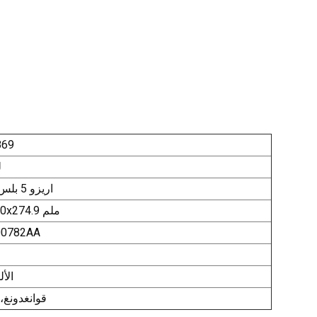
869
ل
اريزو 5 بلس 2021
38x250x274.9 ملم
00782AA
الأ
قوانغدونغ،