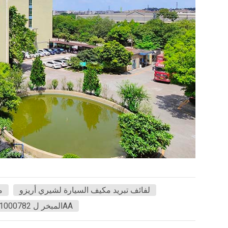
لفائف تبريد مكيف السيارة لشيري أريزو
م
المبخر ل 301000782AA