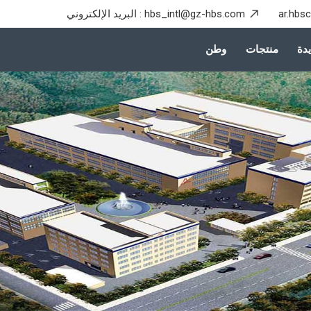
ar.hbs
hbs_intl@gz-hbs.com
البريد الإلكتروني :
دة
منتجات
وطن