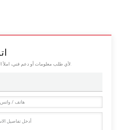
ات
لأي طلب معلومات أو دعم فني، املأ النموذج. جميع الحقول التي تحمل علامة النجمة* مطلوبة.