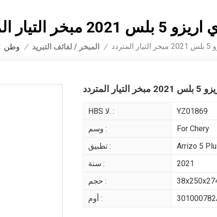
2021 مبخر التيار المتردد
لمتردد
المبخر / لفائف التبريد
/
/
وطن
لتيار المتردد
YZ01869
HBS لا. :
For Chery
وسم :
Arrizo 5 Pl
تطبيق :
2021
سنة :
38x250x27
حجم :
301000782
أوم :