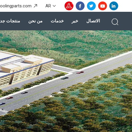
coolingparts.com
AR
الاتصال
خبر
خدمات
من نحن
منتجات جدي