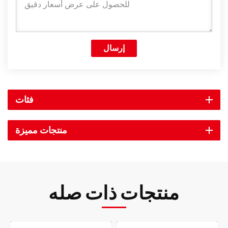
إرسال
فئات
منتجات مميزة
منتجات ذات صله