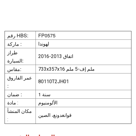
FP0575
رقم HBS:
ماركة :
لهوندا
طراز
اتفاق 2013-2016
السيارة:
مقاس:
733x357x16 ملم إف-5 ملم
عمر الفاروق
80110T2JH01
:
1 سنة
ضمان :
الألومنيوم
مادة :
مكان المنشأ
قوانغدونغ، الصين
: