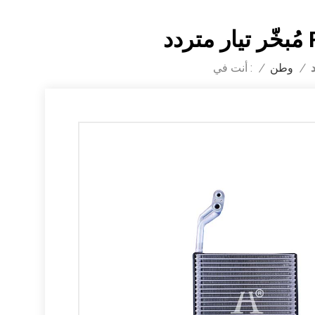
د
أنت في :
/
وطن
/