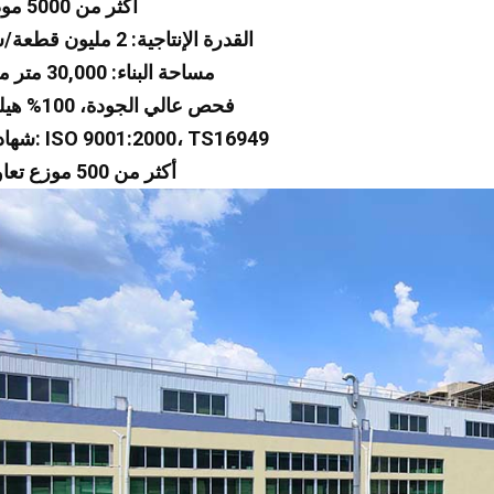
1 أكثر من 5000 موديل
2 القدرة الإنتاجية: 2 مليون قطعة/سنة
3 مساحة البناء: 30,000 متر مربع
4 فحص عالي الجودة، 100% هيليوم
5 شهادات: ISO 9001:2000، TS16949
6 أكثر من 500 موزع تعاوني