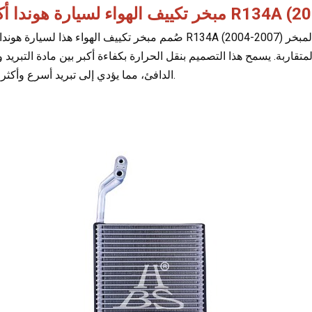
هوندا أكورد R134A (2004-2007)
صُمم مبخر تكييف الهواء هذا لسيارة هوندا أكورد R134A (2004-2007) ليكون متينًا وفعالًا، ويوفر أداء تبريد موثوقًا. 
اربة. يسمح هذا التصميم بنقل الحرارة بكفاءة أكبر بين مادة التبريد وا
الدافئ، مما يؤدي إلى تبريد أسرع وأكثر كفاءة.