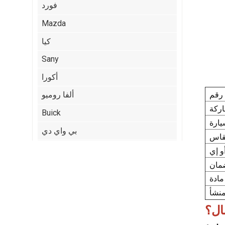
فورد
Mazda
كيا
Sany
أكورا
ألفا روميو
Buick
بي واي دي
كاديلاك
شيري
:
Citroen
ايسوزو
مال؟
جيب