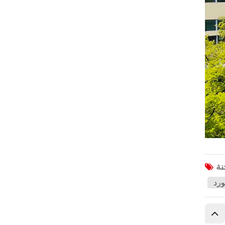
هافال
جاك
جيه إم سي
Sinotruk
XCMG
Aion
ولينغ
BAIC
Bestune
هونغتشي
Karry
ورد
لي
خطوة