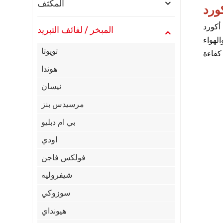
المكثف
تكمن كفاءة المبخر
المبخر / لفائف التبريد
لهواء
تويوتا
هوندا
نيسان
مرسيدس بنز
بي ام دبليو
اودي
فولكس فاجن
شيفروليه
سوزوكي
هيونداي