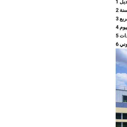
لكزس
مازيراتي
Zeekr
إم جي
سوبارو
تسلا
شانجان
Faw
Foton
ترامبشي
جيلي
جينبي