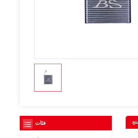
نتج
فئات