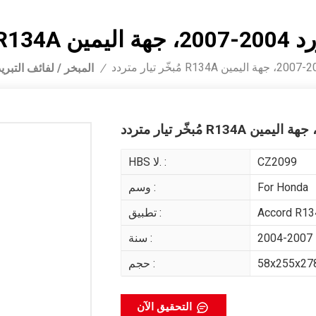
هة اليمين
المبخر / لفائف التبري
/
CZ2099
HBS لا. :
For Honda
وسم :
Accord R1
تطبيق :
2004-2007
سنة :
58x255x2
حجم :
التحقيق الآن