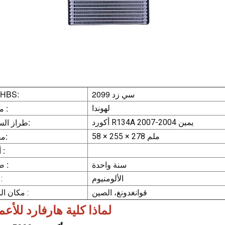
سي زد 2099
رقم HBS:
ماركة :
لهوندا
طراز السيارة:
أكورد R134A يمين 2004-2007
مقاس:
58 × 255 × 278 ملم
أو إي :
سنة واحدة
ضمان :
الألومنيوم
مادة 
قوانغدونغ، الصين
مكان المنشأ :
لماذا كلية هارفارد للأع