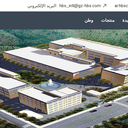
ar.hbs
hbs_intl@gz-hbs.com
البريد الإلكتروني :
دة
منتجات
وطن