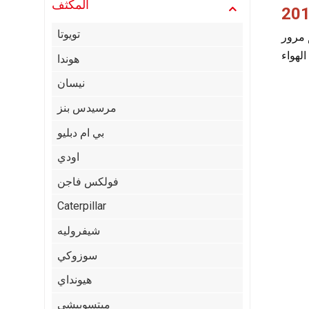
المكثف
تويوتا
ميم مرور
هوندا
نيسان
مرسيدس بنز
بي ام دبليو
اودي
فولكس فاجن
Caterpillar
شيفروليه
سوزوكي
هيونداي
ميتسوبيشي