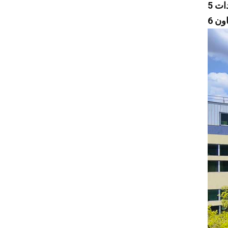
Dongfeng
SRM
Nanjun
C&C
Yangwang
DS
Aito
Denza
المبخر / لفائف التبريد
منتجات جديدة
منتجات مميزة