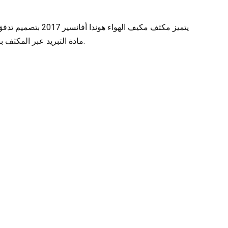
يتميز مكثف مكيف ال
مادة التبريد عبر المكثف بنمط متوازي، مما يزيد من كفاءة التبريد ويعزز الأداء العام لنظام تكييف الهواء.