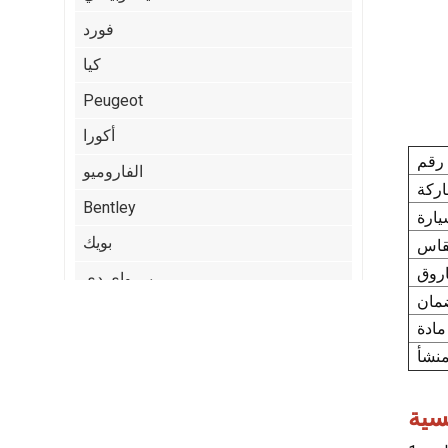
فورد
كيا
Peugeot
أكورا
الفاروميو
Bentley
بويك
بي واي دي
كاديلاك
:
شيري
كرايسلر
Citroen