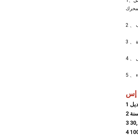
1、كفاءة الطاقة: توفر تبريدًا سريعًا ومستقرًا، مما يسمح لنظام تكييف الهواء بالوصول إلى درجة الحرارة المطلوبة بسرعة مع تقليل حمل
هافال
جاك
جيه إم سي
سي إن إتش تي سي
XCMG
أيون
ولينغ
BAIC
 إس
Li
SAIC
Soueast
TANK