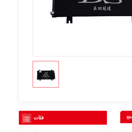
نتج
فئات