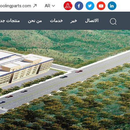
coolingparts.com
AR
الاتصال
خبر
خدمات
من نحن
منتجات جدي