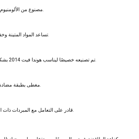
مصمم خصيصًا لسيارة Honda Fit 2014، مصنوع من الألومنيوم عالي الجودة لتوصيل حراري ممتاز.
تساعد المواد المتينة وخفيفة الوزن على تحسين كفاءة استهلاك الوقود وتقليل الوزن الإجمالي للمركبة.
تم تصنيعه خصيصًا ليناسب هوندا فيت 2014 بشكل مثالي، مما يضمن سهولة التركيب دون الحاجة إلى تعديلات أو قطع إضافية.
مغطى بطبقة مضادة للتآكل لتحمل التآكل والأكسدة والتعرض للبيئات القاسية على المدى الطويل.
قادر على التعامل مع المبردات ذات الضغط العالي، مما يضمن أداء التبريد الأمثل حتى في درجات الحرارة القصوى.