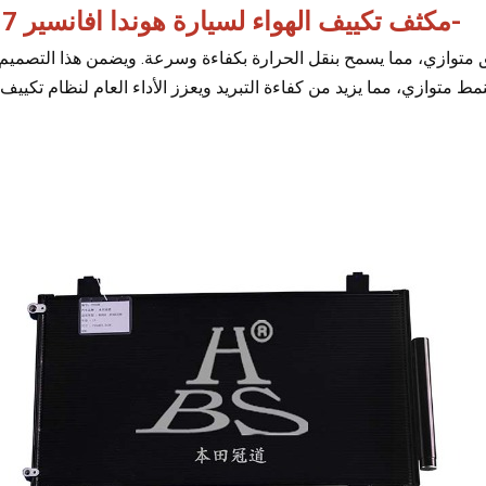
مكثف تكييف الهواء لسيارة هوندا افانسير 2017-
هواء هوندا أفانسير 2017 بتصميم تدفق متوازي، مما يسمح بنقل الحرارة بكفاءة وسرعة. ويضمن هذا التص