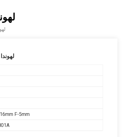
لهوندا أفان
لهوندا أ
لهوندا أفانسييه 7
x16mm F-5mm
H01A