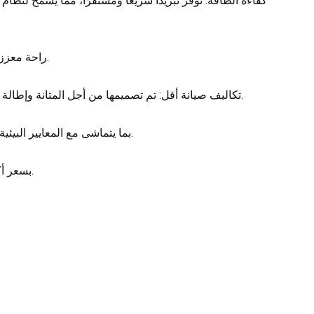
2 、 راحة معززة: تضمن بيئة مقصورة جديدة وباردة ومريحة لكل من السائقين والركاب.
3 、 تكاليف صيانة أقل: تم تصميمها من أجل المتانة وإطالة عمر المنتج وتقليل الحاجة إلى عمليات الاستبدال أو الإصلاحات المتكررة.
4 、 صديقة للبيئة: متوافقة مع المبردات الصديقة للبيئة مثل R134a، بما يتماشى مع المعايير البيئية الحديثة.
5 、 فعالية التكلفة: تقدم نفس الموثوقية والأداء مثل أجزاء OEM بسعر أكثر تنافسية.