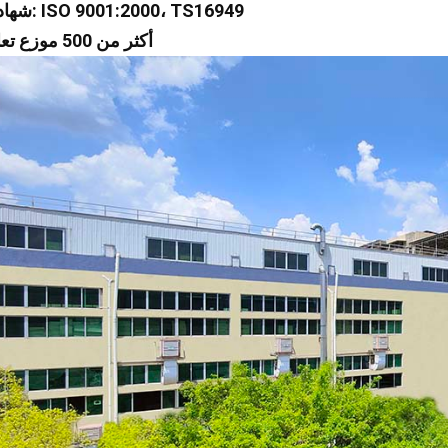
5 شهادات: ISO 9001:2000، TS16949
6 أكثر من 500 موزع تعاون