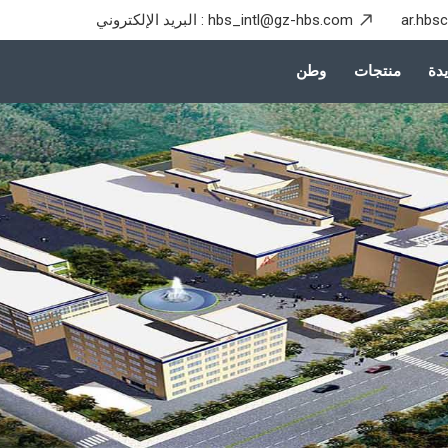
ar.hbs
hbs_intl@gz-hbs.com
البريد الإلكتروني :
دة
منتجات
وطن