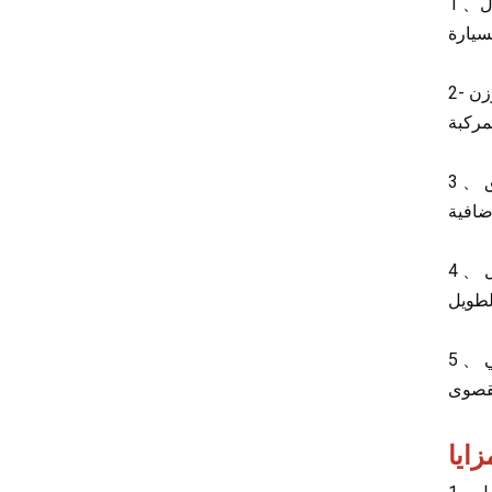
1 、
Dayun
Isuzu
Iveco
جيب
Land Rover
لكزس
مكلارين
تسلا
شانجان
فاو
Foton
ترامبشي
جيلي