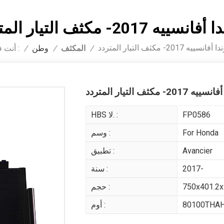
سييه 2017- مكثف التيار المتردد
فانسييه 2017- مكثف التيار المتردد
المكثف
أنت في :
/
/
وطن
/
201- مكثف التيار المتردد
FP0586
HBS لا. :
For Honda
وسم :
Avancier
تطبيق :
2017-
سنة :
750x401.2
حجم :
80100THA
أوم :