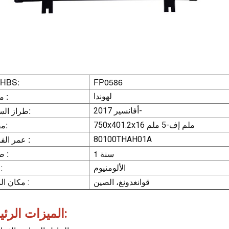
FP0586
رقم HBS:
ماركة :
لهوندا
طراز السيارة:
أفانسير 2017-
مقاس:
750x401.2x16 ملم إف-5 ملم
عمر الفاروق :
80100THAH01A
1 سنة
ضمان :
الألومنيوم
مادة 
قوانغدونغ، الصين
مكان المنشأ :
الميزات الرئيسية: