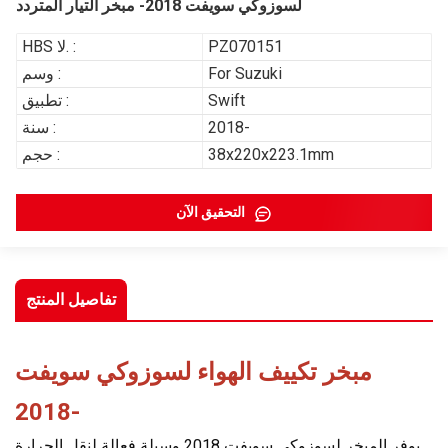
لسوزوكي سويفت 2018- مبخر التيار المتردد
PZ070151
HBS لا. :
For Suzuki
وسم :
Swift
تطبيق :
2018-
سنة :
38x220x223.1mm
حجم :
التحقيق الآن
تفاصيل المنتج
مبخر تكييف الهواء لسوزوكي سويفت
2018-
يوفر المبخر لسوزوكي سويفت 2018 وسيلة فعالة لنقل الحرارة