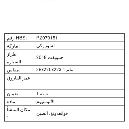
PZ070151
رقم HBS:
ماركة :
لسوزوكي
طراز
سويفت 2018-
السيارة:
مقاس:
38x220x223.1 ملم
عمر الفاروق
:
1 سنة
ضمان :
الألومنيوم
مادة :
مكان المنشأ
قوانغدونغ، الصين
: