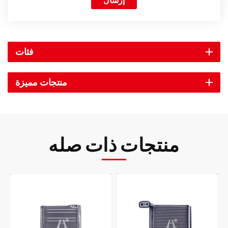
إرسال
فئات
منتجات مميزة
منتجات ذات صله