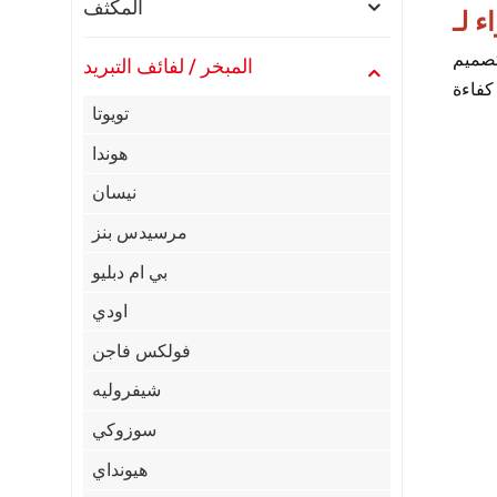
المكثف
افئ الذي يمر فوق سطحه ، وتبريد الهواء
المبخر / لفائف التبريد
تويوتا
هوندا
نيسان
مرسيدس بنز
بي ام دبليو
اودي
فولكس فاجن
شيفروليه
سوزوكي
هيونداي