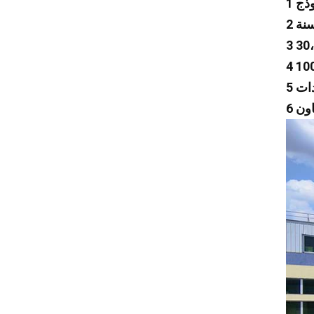
لكزس
مازيراتي
Zeekr
إم جي
سوبارو
تسلا
شانجان
Faw
Foton
ترامبشي
جيلي
جينبي