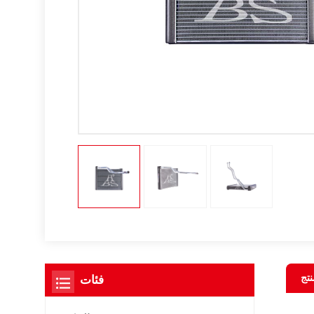
نتج
فئات