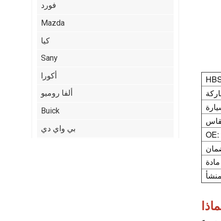
فورد
Mazda
كيا
Sany
أكورا
ألفا روميو
Buick
بي واي دي
OE:
كاديلاك
:
شيري
Citroen
ايسوزو
جيب