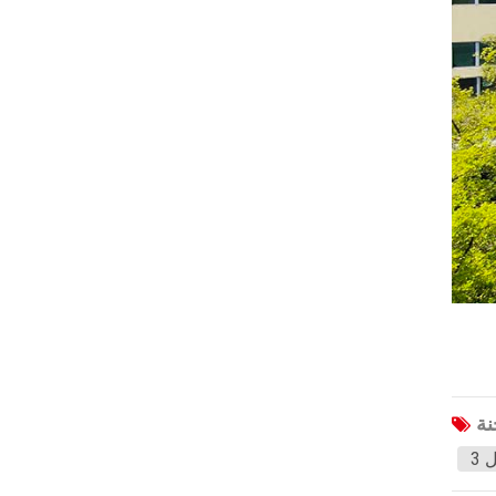
هافال
جاك
جيه إم سي
Sinotruk
XCMG
Aion
ولينغ
BAIC
Bestune
هونغتشي
Karry
لي
 3
خطوة