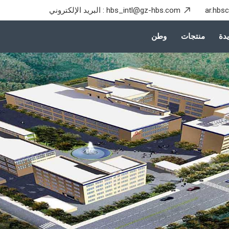
ar.hbs
hbs_intl@gz-hbs.com
البريد الإلكتروني :
دة
منتجات
وطن