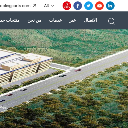
coolingparts.com
AR
الاتصال
خبر
خدمات
من نحن
منتجات جدي