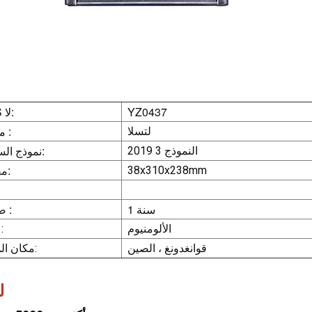
YZ0437
HBS لا:
ماركة :
لتسلا
نموذج السيارة:
النموذج 3 2019
مقاس:
38x310x238mm
1 سنة
ضمان :
الألومنيوم
مادة 
قوانغدونغ ، الصين
مكان المنشأ:
لماذا HBS