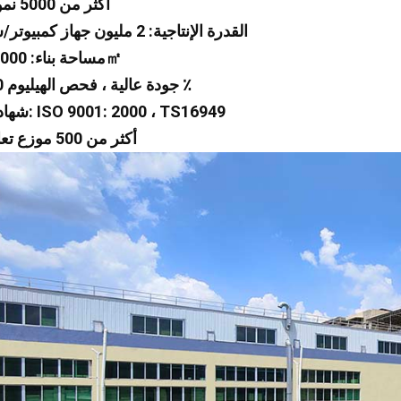
1 أكثر من 5000 نموذج
2 القدرة الإنتاجية: 2 مليون جهاز كمبيوتر/سنة
3 مساحة بناء: 30،000㎡
4 جودة عالية ، فحص الهيليوم 100 ٪
5 شهادات: ISO 9001: 2000 ، TS16949
6 أكثر من 500 موزع تعاون