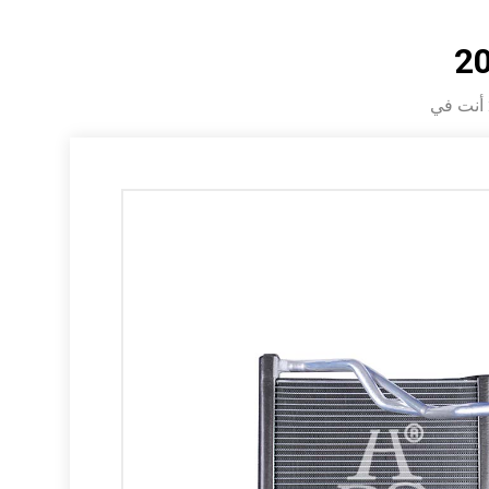
 في :