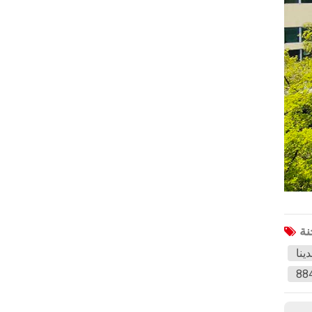
هافال
جاك
جيه إم سي
سي إن إتش تي سي
XCMG
أيون
ولينغ
BAIC
Li
SAIC
ينا
Soueast
TANK