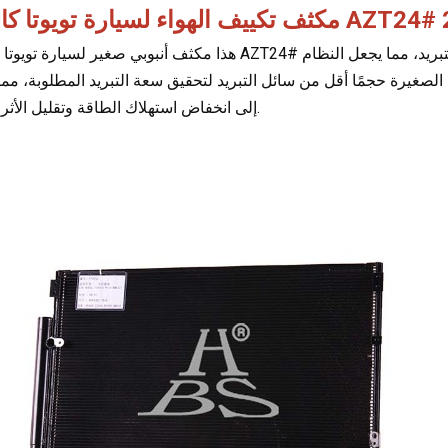
 لسيارة تويوتا كالدينا AZT24# 2002
هذا مكثف أنبوبي صغير لسيارة تويوتا كالدينا AZT24# موديل 2002. يسمح تصميم هذا المكثف بتقليل شحنة سائل التبري
ب الصغيرة حجمًا أقل من سائل التبريد لتحقيق سعة التبريد المطلوبة، مم
إلى انخفاض استهلاك الطاقة وتقليل الأثر البيئي.