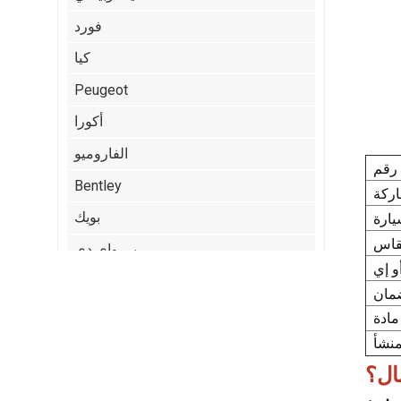
فورد
كيا
Peugeot
أكورا
الفاروميو
Bentley
بويك
بي واي دي
كاديلاك
شيري
:
كرايسلر
مال؟
Citroen