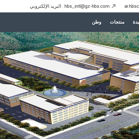
ar.hbs
hbs_intl@gz-hbs.com
البريد الإلكتروني :
دة
منتجات
وطن