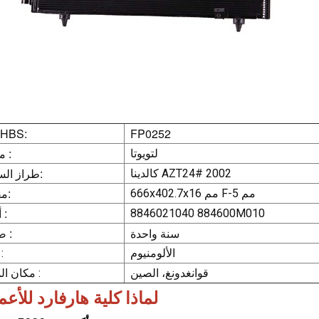
FP0252
رقم HBS:
ماركة :
لتويوتا
طراز السيارة:
كالدينا AZT24# 2002
مقاس:
666x402.7x16 مم F-5 مم
أو إي :
8846021040 884600M010
سنة واحدة
ضمان :
الألومنيوم
مادة 
قوانغدونغ، الصين
مكان المنشأ :
لماذا كلية هارفارد للأع