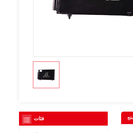
نتج
فئات