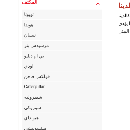
المكثف
تويوتا
د، مما يجعل النظام
ا يؤدي
هوندا
نيسان
مرسيدس بنز
بي ام دبليو
اودي
فولكس فاجن
Caterpillar
شيفروليه
سوزوكي
هيونداي
ميتسوبيشي