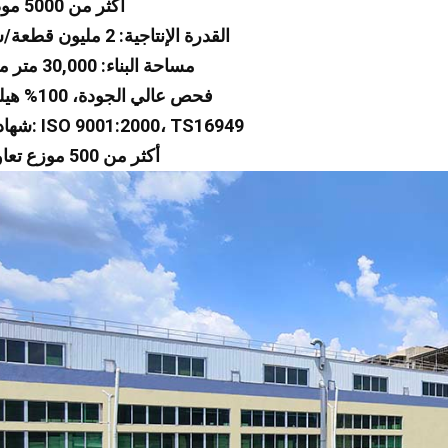
1 أكثر من 5000 موديل
2 القدرة الإنتاجية: 2 مليون قطعة/سنة
3 مساحة البناء: 30,000 متر مربع
4 فحص عالي الجودة، 100% هيليوم
5 شهادات: ISO 9001:2000، TS16949
6 أكثر من 500 موزع تعاوني