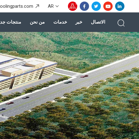
coolingparts.com
AR
الاتصال
خبر
خدمات
من نحن
منتجات جدي