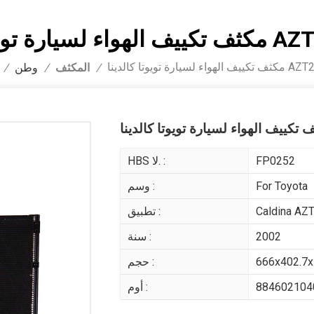
دينا AZT24# 2002
 كالدينا AZT24# 2002
المكثف
/
/
وطن
/
FP0252
HBS لا. :
For Toyota
وسم :
Caldina AZ
تطبيق :
2002
سنة :
666x402.7
حجم :
884602104
أوم :