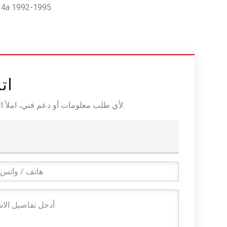
مكثف تكييف الهواء لسيارة تو
ات
لأي طلب معلومات أو دعم فني، املأ النموذج. جميع الحقول التي تحمل علامة النجمة* مطلوبة.