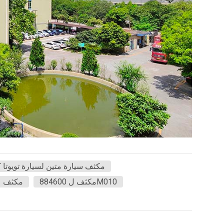
مكثف سيارة متين لسيارة تويوتا كا
مكثف ل 884600M010
مكثف عا