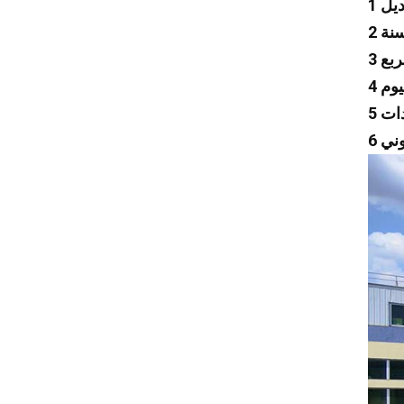
Dayun
Isuzu
Iveco
جيب
Land Rover
لكزس
مكلارين
تسلا
شانجان
فاو
Foton
ترامبشي
جيلي