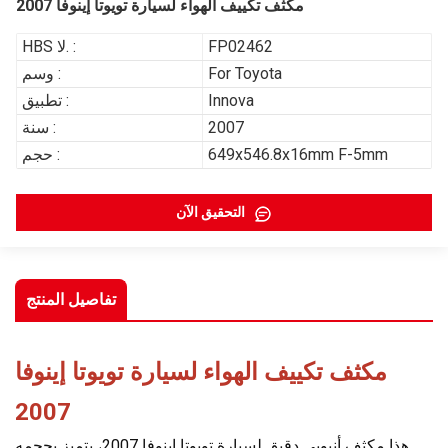
مكثف تكييف الهواء لسيارة تويوتا إينوفا 2007
FP02462
HBS لا. :
For Toyota
وسم :
Innova
تطبيق :
2007
سنة :
649x546.8x16mm F-5mm
حجم :
التحقيق الآن
تفاصيل المنتج
مكثف تكييف الهواء لسيارة تويوتا إينوفا
2007
هذا مكثف أنبوبي دقيق لسيارة تويوتا إينوفا 2007، يتميز بحجمه