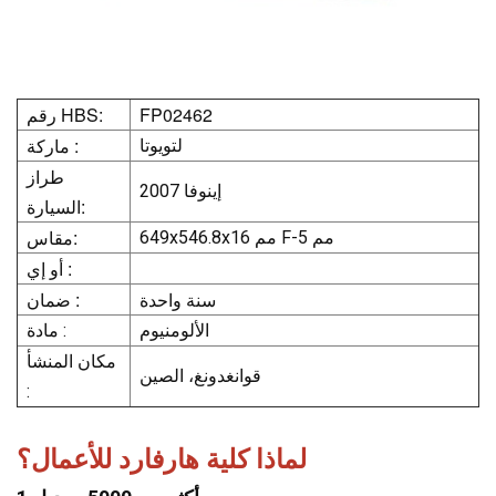
FP02462
رقم HBS:
ماركة :
لتويوتا
طراز
إينوفا 2007
السيارة:
مقاس:
649x546.8x16 مم F-5 مم
أو إي :
سنة واحدة
ضمان :
الألومنيوم
مادة :
مكان المنشأ
قوانغدونغ، الصين
:
لماذا كلية هارفارد للأعمال؟