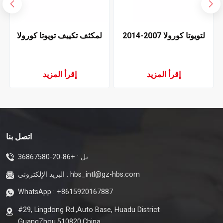
لتويوتا كورولا 2007-2014
لمكثف تكييف تويوتا كورولا
تكييف الهواء المكثف
2015
إقرأ المزيد
إقرأ المزيد
اتصل بنا
تل :
+86-20-36867580
hbs_intl@gz-hbs.com
البريد الإلكتروني :
WhatsApp :
+8615920167887
#29, Lingdong Rd.,Auto Base, Huadu District
GuangZhou,510820,China