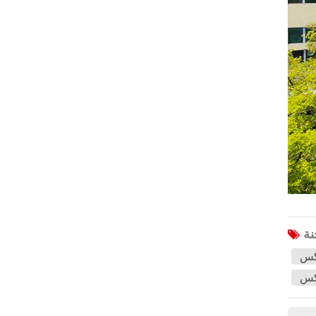
هافال
جاك
جيه إم سي
سي إن إتش تي سي
XCMG
أيون
ولينغ
BAIC
Li
SAIC
وكس
Soueast
وكس
TANK