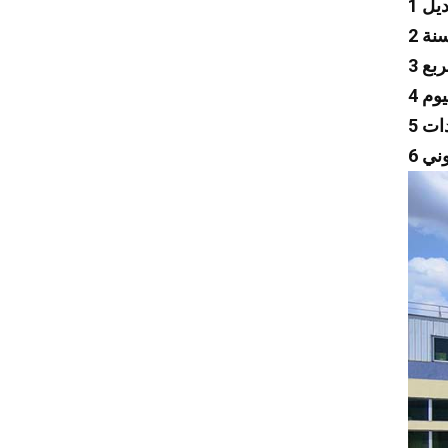
Dayun
Isuzu
Iveco
جيب
Land Rover
لكزس
مكلارين
تسلا
شانجان
فاو
Foton
ترامبشي
جيلي