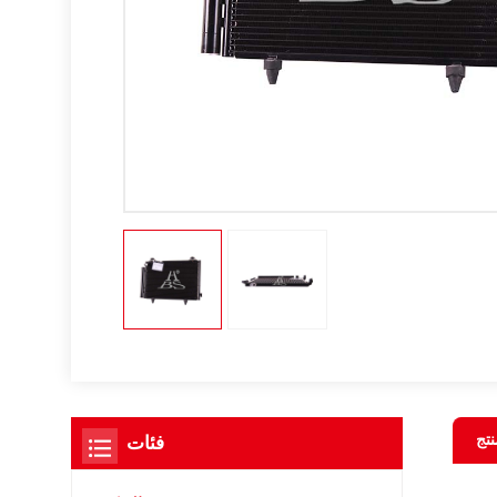
نتج
فئات