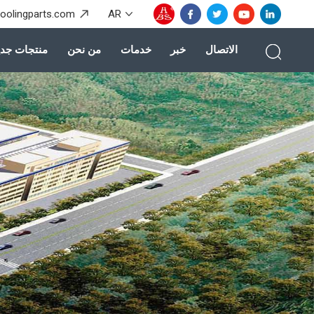
coolingparts.com
AR
الاتصال
خبر
خدمات
من نحن
منتجات جدي