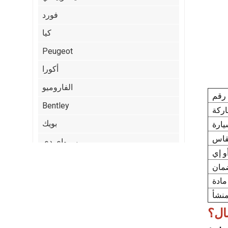
فورد
كيا
Peugeot
أكورا
الفاروميو
Bentley
بويك
بي واي دي
كاديلاك
شيري
:
كرايسلر
مال؟
Citroen