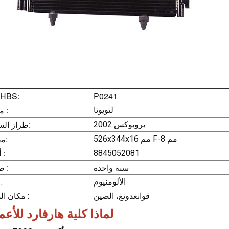
P0241
رقم HBS:
ماركة :
لتويوتا
طراز السيارة:
بروبوكس 2002
مقاس:
526x344x16 مم F-8 مم
أو إي :
8845052081
سنة واحدة
ضمان :
الألومنيوم
مادة 
قوانغدونغ، الصين
مكان المنشأ :
لماذا كلية هارفارد للأع