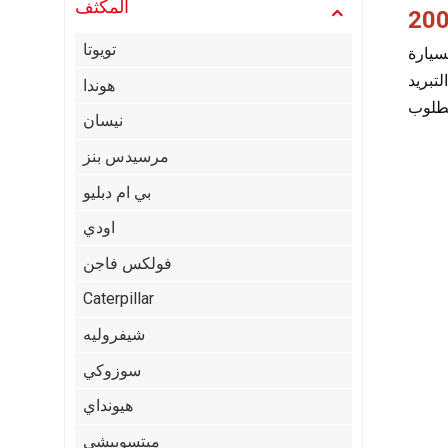
المكثف
تويوتا
وب المتوازي باتصال أفضل بين مادة التبريد والهواء،
تبريد
هوندا
نيسان
مرسيدس بنز
بي ام دبليو
اودي
فولكس فاجن
Caterpillar
شيفروليه
سوزوكي
هيونداي
ميتسوبيشي