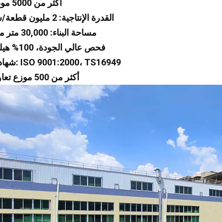
1 أكثر من 5000 موديل
2 القدرة الإنتاجية: 2 مليون قطعة/سنة
3 مساحة البناء: 30,000 متر مربع
4 فحص عالي الجودة، 100% هيليوم
5 شهادات: ISO 9001:2000، TS16949
6 أكثر من 500 موزع تعاوني