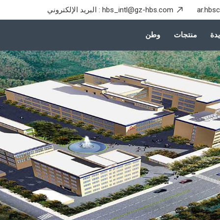
ar.hbs
hbs_intl@gz-hbs.com
البريد الإلكتروني :
دة
منتجات
وطن