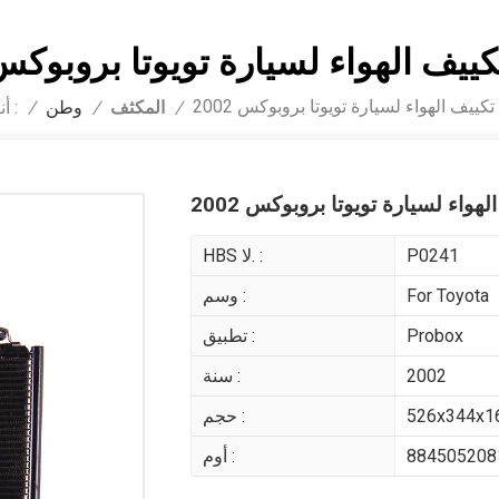
يف الهواء لسيارة تويوتا بروبوكس 002
ييف الهواء لسيارة تويوتا بروبوكس 2002
المكثف
أنت في :
/
/
وطن
/
واء لسيارة تويوتا بروبوكس 2002
P0241
HBS لا. :
For Toyota
وسم :
Probox
تطبيق :
2002
سنة :
526x344x
حجم :
884505208
أوم :