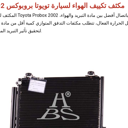
مكثف تكييف الهواء لسيارة تويوتا بروبوكس 2002
المكثف لسيارة Toyota Probox 2002 هو مكثف ذو تدفق متوازي. يسمح ترتيب الأنب
ل الحرارة الفعال، تتطلب مكثفات التدفق المتوازي كمية أقل من مادة ال
لتحقيق تأثير التبريد المطلوب.