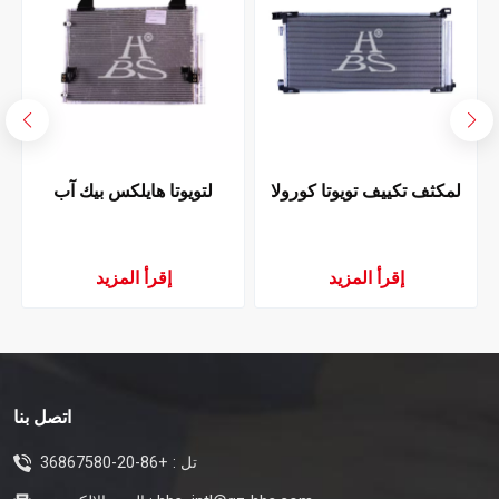
لمكثف تكييف تويوتا كورولا
لتويوتا هايلكس بيك آب
2015
2004-2006 مكثف تكييف
الهواء
إقرأ المزيد
إقرأ المزيد
اتصل بنا
تل :
+86-20-36867580