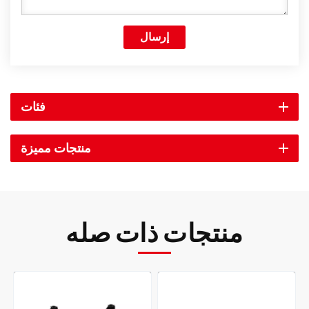
إرسال
فئات
منتجات مميزة
منتجات ذات صله