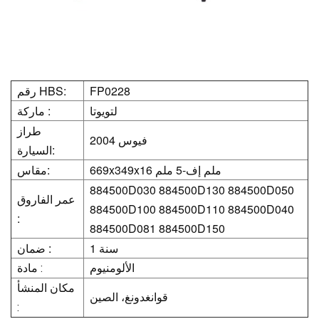
FP0228
رقم HBS:
لتويوتا
ماركة :
طراز
فيوس 2004
السيارة:
669x349x16 ملم إف-5 ملم
مقاس:
884500D030 884500D130 884500D050
عمر الفاروق
884500D100 884500D110 884500D040
:
884500D081 884500D150
1 سنة
ضمان :
الألومنيوم
مادة :
مكان المنشأ
قوانغدونغ، الصين
: