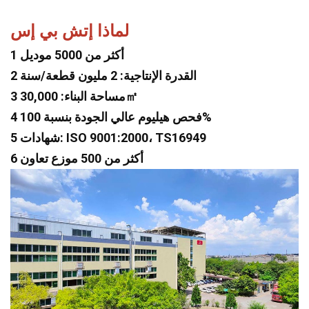
لماذا إتش بي إس
1 أكثر من 5000 موديل
2 القدرة الإنتاجية: 2 مليون قطعة/سنة
3 مساحة البناء: 30,000㎡
4 فحص هيليوم عالي الجودة بنسبة 100%
5 شهادات: ISO 9001:2000، TS16949
6 أكثر من 500 موزع تعاون