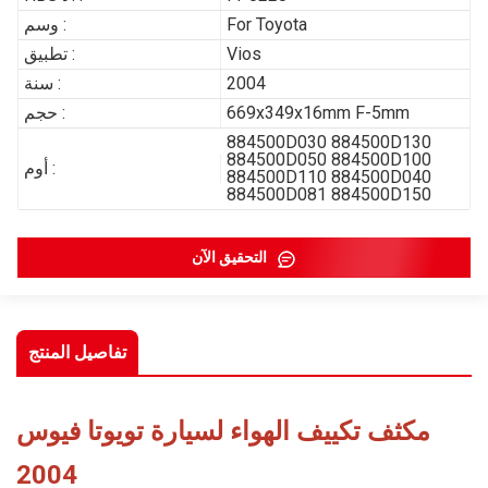
For Toyota
وسم :
Vios
تطبيق :
2004
سنة :
669x349x16mm F-5mm
حجم :
884500D030 884500D130
884500D050 884500D100
أوم :
884500D110 884500D040
884500D081 884500D150
التحقيق الآن
تفاصيل المنتج
مكثف تكييف الهواء لسيارة تويوتا فيوس
2004