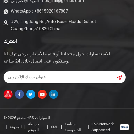
hbs_intl@gz-hbs.com
البريد الإلكتروني :
WhatsApp :
+8615920167887
#29, Lingdong Rd.,Auto Base, Huadu District
GuangZhou,510820,China
اشترك
للاستفسارات حول منتجاتنا أو قائمة الأسعار، يرجى ترك لنا
وسنكون على اتصال خلال 24 ساعة.
© 2026 مصنع HBS للسيارات
IPv6 Network
سياسة
خريطة
|
|
|
|
|
XML
المدونة
Supported.
الخصوصية
الموقع