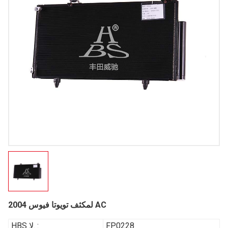
لمكثف تويوتا فيوس 2004 AC
FP0228
HBS لا. :